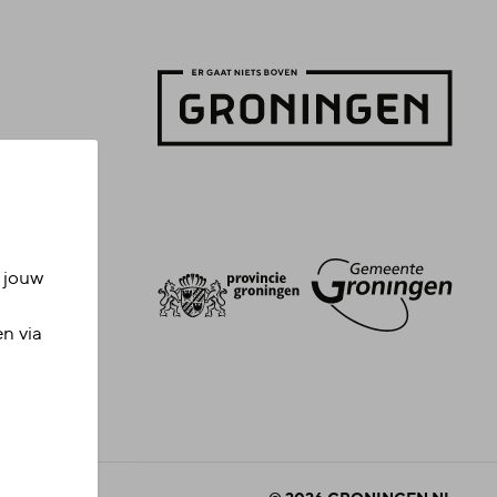
n jouw
en via