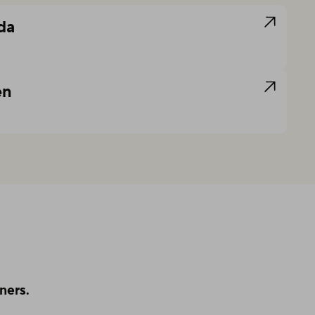
da
en
ners.