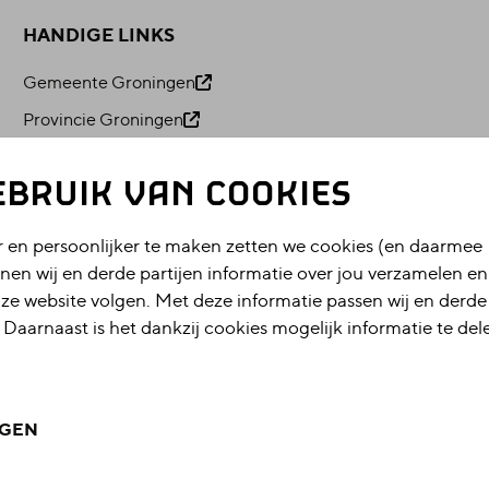
HANDIGE LINKS
Gemeente Groningen
Provincie Groningen
Visit Groningen
EBRUIK VAN COOKIES
Het Akkoord van Groningen
 en persoonlijker te maken zetten we cookies (en daarmee
nen wij en derde partijen informatie over jou verzamelen e
ze website volgen. Met deze informatie passen wij en derde
 Daarnaast is het dankzij cookies mogelijk informatie te del
IGEN