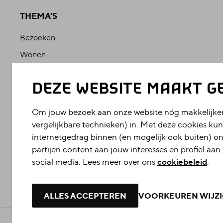
THEMA'S
Bezoeken
Wonen
Studeren
DEZE WEBSITE MAAKT G
Werken
Bedrijfsleven
Om jouw bezoek aan onze website nóg makkelijker
vergelijkbare technieken) in. Met deze cookies kun
internetgedrag binnen (en mogelijk ook buiten) on
partijen content aan jouw interesses en profiel aan.
social media. Lees meer over ons
cookiebeleid
.
ALLES ACCEPTEREN
VOORKEUREN WIJZ