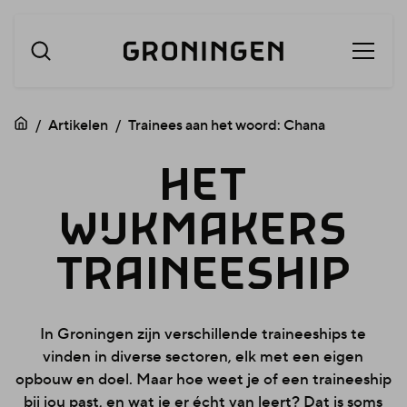
Menu
Navigatie
openen
overslaan
Artikelen
Trainees aan het woord: Chana
HET
HET
WIJKMAKERS
WIJKMA
TRAINEESHIP
In Groningen zijn verschillende traineeships te
TRAINEE
vinden in diverse sectoren, elk met een eigen
opbouw en doel. Maar hoe weet je of een traineeship
bij jou past, en wat je er écht van leert? Dat is soms