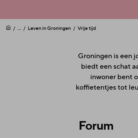
...
Leven in Groningen
Vrije tijd
Groningen is een j
biedt een schat a
inwoner bent of
koffietentjes tot le
Forum