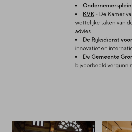
Ondernemersplein
KVK
- De Kamer van
wettelijke taken van d
advies.
De Rijksdienst vo
innovatief en interna
De
Gemeente Gro
bijvoorbeeld vergunning