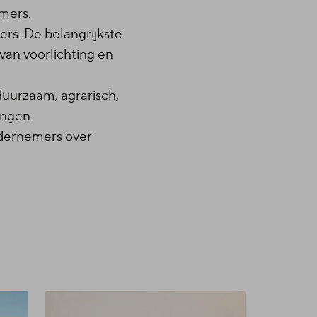
mers.
s. De belangrijkste
van voorlichting en
uurzaam, agrarisch,
ingen.
ndernemers over